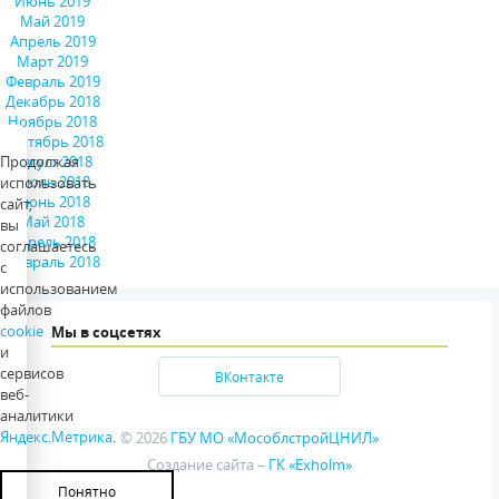
Июнь 2019
Май 2019
Апрель 2019
Март 2019
Февраль 2019
Декабрь 2018
Ноябрь 2018
Сентябрь 2018
Август 2018
Продолжая
Июль 2018
использовать
Июнь 2018
сайт,
Май 2018
вы
Апрель 2018
соглашаетесь
Февраль 2018
с
использованием
файлов
cookie
Мы в соцсетях
и
сервисов
ВКонтакте
веб-
аналитики
Яндекс.Метрика
.
© 2026
ГБУ МО «МособлстройЦНИЛ»
Создание сайта –
ГК «Exholm»
Понятно