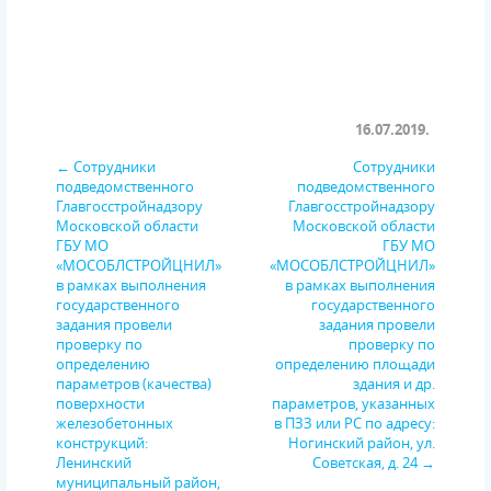
16.07.2019.
← Сотрудники
Сотрудники
подведомственного
подведомственного
Главгосстройнадзору
Главгосстройнадзору
Московской области
Московской области
ГБУ МО
ГБУ МО
«МОСОБЛСТРОЙЦНИЛ»
«МОСОБЛСТРОЙЦНИЛ»
в рамках выполнения
в рамках выполнения
государственного
государственного
задания провели
задания провели
проверку по
проверку по
определению
определению площади
параметров (качества)
здания и др.
поверхности
параметров, указанных
железобетонных
в ПЗЗ или РС по адресу:
конструкций:
Ногинский район, ул.
Ленинский
Советская, д. 24 →
муниципальный район,