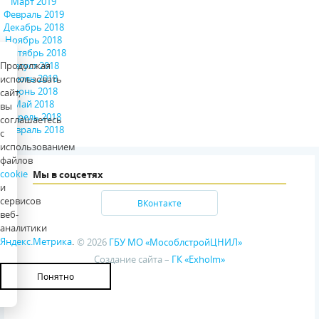
Март 2019
Февраль 2019
Декабрь 2018
Ноябрь 2018
Сентябрь 2018
Август 2018
Продолжая
Июль 2018
использовать
Июнь 2018
сайт,
Май 2018
вы
Апрель 2018
соглашаетесь
Февраль 2018
с
использованием
файлов
cookie
Мы в соцсетях
и
сервисов
ВКонтакте
веб-
аналитики
Яндекс.Метрика
.
© 2026
ГБУ МО «МособлстройЦНИЛ»
Создание сайта –
ГК «Exholm»
Понятно