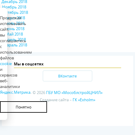
Декабрь 2018
Ноябрь 2018
Сентябрь 2018
Август 2018
Продолжая
Июль 2018
использовать
Июнь 2018
сайт,
Май 2018
вы
Апрель 2018
соглашаетесь
Февраль 2018
с
использованием
файлов
cookie
Мы в соцсетях
и
сервисов
ВКонтакте
веб-
аналитики
Яндекс.Метрика
.
© 2026
ГБУ МО «МособлстройЦНИЛ»
Создание сайта –
ГК «Exholm»
Понятно