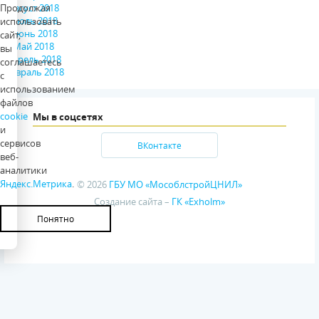
Продолжая
Август 2018
Июль 2018
использовать
Июнь 2018
сайт,
Май 2018
вы
Апрель 2018
соглашаетесь
Февраль 2018
с
использованием
файлов
cookie
Мы в соцсетях
и
сервисов
ВКонтакте
веб-
аналитики
Яндекс.Метрика
.
© 2026
ГБУ МО «МособлстройЦНИЛ»
Создание сайта –
ГК «Exholm»
Понятно