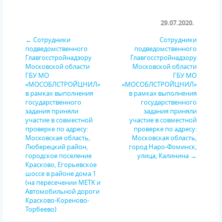
29.07.2020.
← Сотрудники
Сотрудники
подведомственного
подведомственного
Главгосстройнадзору
Главгосстройнадзору
Московской области
Московской области
ГБУ МО
ГБУ МО
«МОСОБЛСТРОЙЦНИЛ»
«МОСОБЛСТРОЙЦНИЛ»
в рамках выполнения
в рамках выполнения
государственного
государственного
задания приняли
задания приняли
участие в совместной
участие в совместной
проверке по адресу:
проверке по адресу:
Московская область,
Московская область,
Люберецкий район,
город Наро-Фоминск,
городское поселение
улица, Калинина →
Красково, Егорьевское
шоссе в районе дома 1
(на пересечении METK и
Автомобильной дороги
Красково-Кореново-
Торбеево)