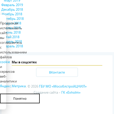
Март 2019
Февраль 2019
Декабрь 2018
Ноябрь 2018
Сентябрь 2018
Продолжая
Август 2018
Июль 2018
использовать
Июнь 2018
сайт,
Май 2018
вы
Апрель 2018
соглашаетесь
Февраль 2018
с
использованием
файлов
cookie
Мы в соцсетях
и
сервисов
ВКонтакте
веб-
аналитики
Яндекс.Метрика
.
© 2026
ГБУ МО «МособлстройЦНИЛ»
Создание сайта –
ГК «Exholm»
Понятно