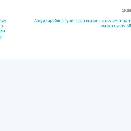
29.06
ору
Артур Гарибян вручил награды шести самым спор
 в
выпускникам М
яли
ая