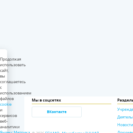
Продолжая
использовать
сайт,
вы
соглашаетесь
с
использованием
файлов
Мы в соцсетях
Раздел
cookie
Учрежд
и
ВКонтакте
сервисов
Деятель
веб-
Новости
аналитики
Яндекс.Метрика
.
Докуме