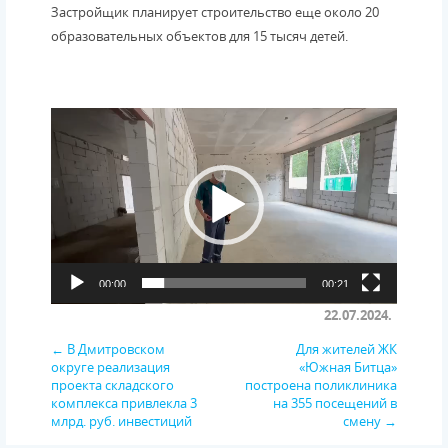
Застройщик планирует строительство еще около 20
образовательных объектов для 15 тысяч детей.
Видеоплеер
00:00
00:21
22.07.2024.
← В Дмитровском
Для жителей ЖК
округе реализация
«Южная Битца»
проекта складского
построена поликлиника
комплекса привлекла 3
на 355 посещений в
млрд. руб. инвестиций
смену →