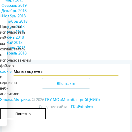
Март 2019
Февраль 2019
Декабрь 2018
Ноябрь 2018
Сентябрь 2018
Продолжая
Август 2018
Июль 2018
использовать
Июнь 2018
сайт,
Май 2018
вы
Апрель 2018
соглашаетесь
Февраль 2018
с
использованием
файлов
cookie
Мы в соцсетях
и
сервисов
ВКонтакте
веб-
аналитики
Яндекс.Метрика
.
© 2026
ГБУ МО «МособлстройЦНИЛ»
Создание сайта –
ГК «Exholm»
Понятно