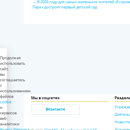
← В 2026 году для самых маленьких жителей «Егоров
Парк» достроят первый детский сад
Продолжая
использовать
сайт,
вы
соглашаетесь
с
использованием
файлов
Мы в соцсетях
Раздел
cookie
Учрежд
и
ВКонтакте
сервисов
Деятель
веб-
Новости
аналитики
Яндекс.Метрика
.
Докуме