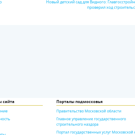
о
Новый детский сад для Видного: Главгосстрой
проверил ход строитель
ы сайта
Порталы подмосковья
ение
Правительство Московской области
ность
Главное управление государственного
строительного наздора
Портал государственных услуг Московской 
нты